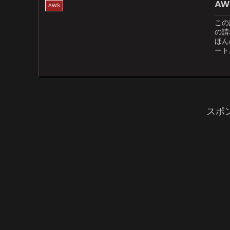
A
AWS
この
の請
ほん
ート
スポ