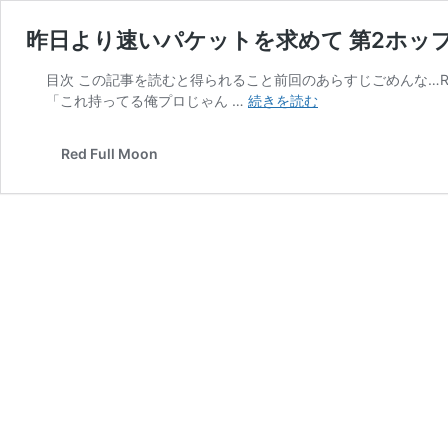
昨日より速いパケットを求めて 第2ホッ
目次 この記事を読むと得られること前回のあらすじごめんな…R
昨
「これ持ってる俺プロじゃん …
続きを読む
日
よ
Red Full Moon
り
速
い
パ
ケ
ッ
ト
を
求
め
て
第
2
ホ