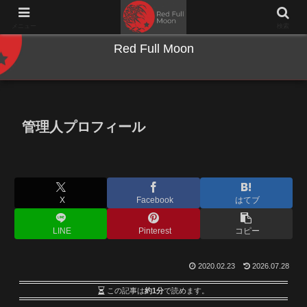
NWとキーボードのジャンク沼に沈む夜
メニュー
検索
Red Full Moon
管理人プロフィール
X
Facebook
はてブ
LINE
Pinterest
コピー
2020.02.23
2026.07.28
この記事は
約1分
で読めます。