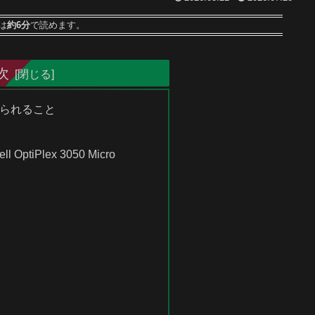
は
約6分
で読めます。
次
られること
ptiPlex 3050 Micro