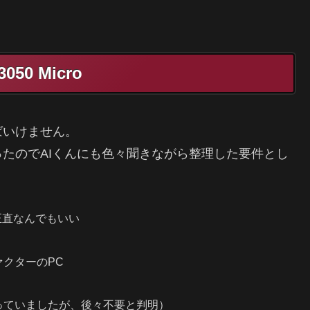
050 Micro
ばいけません。
たのでAIくんにも色々聞きながら整理した要件とし
正直なんでもいい
クターのPC
っていましたが、後々不要と判明）