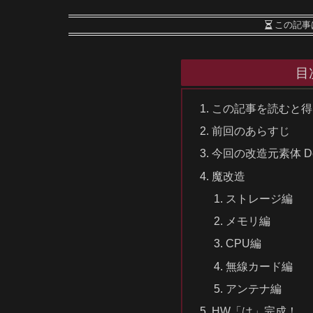
この記事
目
この記事を読むと得
前回のあらすじ
今回の改造元素体 Dell O
魔改造
ストレージ編
メモリ編
CPU編
無線カード編
アンテナ編
HW「は」完成！