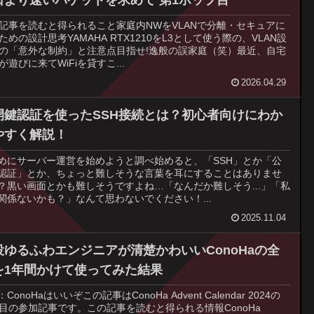
記事を読むと得られること家庭内NWをVLANで分離・セキュアに
ための設計思考YAMAHA RTX1210をL3として使う際の、VLAN設
の「意外な制約」と注意点目指せ!逸般の誤家庭（笑）最近、自宅
が遊びに来てWiFiを貸すこ...
2026.04.29
開鍵認証を使ったSSH接続とは？初心者向けにわか
やすく解説！
めにサーバー運営を始めようと調べ始めると、「SSH」とか「公
認証」とか、ちょっと難しそうな言葉を耳にすることはありませ
？黒い画面とかも難しそうですよね…「なんだか難しそう...」「私
関係ないかも？」なんて思わないでください！...
2025.11.04
役ゆるふわエンジニアが清楚かわいいConoHaの全
を1年間かけて使ってみた結果
ConoHaはいいぞこの記事はConoHa Advent Calendar 2024の
日目の参加記事です。この記事を読むと得られる情報ConoHa