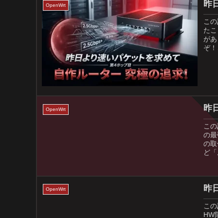
昨
OpenWrt
この
たこ
があ
ぞ！
昨
OpenWrt
この
の最
の取
ど「
昨
OpenWrt
この
HW