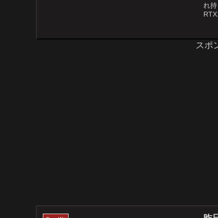
れ持
RT
スポ
昨