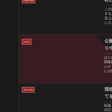
OpenWrt
この
する
定上
に人
公
Linux
り
はじ
開鍵
んか
には
現
ConoHa
て
結論：
25