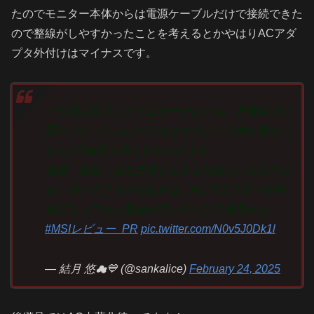
たのでモニター本体からは電源ケーブルだけで接続できた
ので整線がしやすかったことを考えるとかやはりACアダ
プタ外付けはマイナスです。
この間も購入したモニターだけども、想像以上に
高リフレッシュレートモニターという物が良かっ
たので2枚目も買っちゃったよね
価格、性能、見た目ほとんど文句はないんだけど
も、強いて言うのであれば、ACアダプターが内
蔵になってると配線がスッキリして最高かな
#MSIレビュー_PR
pic.twitter.com/N0v5J0Dk1l
— 結月 悠☁💙 (@sankalice)
February 24, 2025