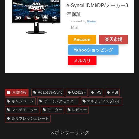
e-Sync/HDMI/DP/メーカー3
年保証
created by
Rinker
MSI
Amazon
楽天市場
Yahooショッピング
メルカリ
お得情報
Adaptive-Sync
G2412F
IPS
MSI
キャンペーン
ゲーミングモニター
マルチディスプレイ
マルチモニター
モニター
レビュー
高リフレッシュレート
スポンサーリンク