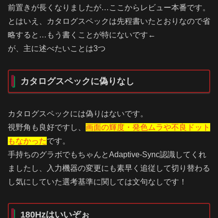
前置きが長くなりましたが…ここからレビュー本番です。
とはいえ、カタログスペックは先程書いたとおりなので省
略すると…もう書くことが特にないです←
が、主に述べたいことは3つ
カタログスペックに偽りなし
カタログスペックには偽りはないです。
視野角も良好ですし、
画面の輝度・発色ムラや不良ドット
もなかった
です。
手持ちのグラボでもちゃんとAdaptive-Sync認識してくれ
ましたし、入力機器の変更にも素早く追従して切り替わる
し気にしていた選考基準に関しては文句なしです！
180Hzはいいぞぉ