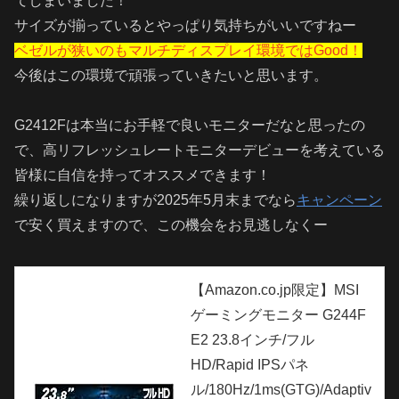
てしまいました！
サイズが揃っているとやっぱり気持ちがいいですねー
ベゼルが狭いのもマルチディスプレイ環境ではGood！
今後はこの環境で頑張っていきたいと思います。
G2412Fは本当にお手軽で良いモニターだなと思ったの
で、高リフレッシュレートモニターデビューを考えている
皆様に自信を持ってオススメできます！
繰り返しになりますが2025年5月末までなら
キャンペーン
で安く買えますので、この機会をお見逃しなくー
【Amazon.co.jp限定】MSI
ゲーミングモニター G244F
E2 23.8インチ/フル
HD/Rapid IPSパネ
ル/180Hz/1ms(GTG)/Adaptiv