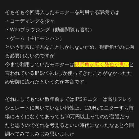
そもそも今回購入したモニターを利用する環境では
・コーディングを少々
・Webブラウジング（動画閲覧も含む）
・ゲーム（主にモンハン）
という非常に平凡なことしかしないため、視野角だのに拘
る必要はないのですが
今まで利用していたモニターは
視野角が広く発色が良い
と
言われているIPSパネルしか使ってきたことがなかったた
め安牌に流れたというのが本音です。
それにしてもつい数年前まではIPSモニターは高リフレッ
シュレートに向いていない特性上、120Hzモニターすら市
場にろくになくてあっても10万円以上ってのが普通だっ
たと思うのでそれを考えるといい時代になったなぁと今回
調べてみてしみじみ思いました