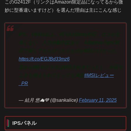
このG2412F（リンクはAmazon限定品になってるから微
妙に型番違いますけど）を選んだ理由は主にこんな感じ
IPS、180Hz以上、VESA100mm対応、ロゴが主
張しない、入力自動判定あり、Adaptive-Sync対
応で探してたらぴったりなのがMSIだけだった。
https://t.co/EGJBd33mz6
昔からMBやグラボはMSI大好きだったし、今回モ
ニタも揃えられてとっても満足
#MSIレビュー
_PR
— 結月 悠☁💙 (@sankalice)
February 11, 2025
IPSパネル