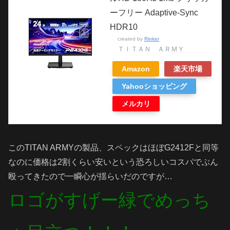
ーフリー Adaptive-Sync
HDR10
created by
Rinker
ＴＩＴＡＮ ＡＲＭＹ
Amazon
楽天市場
Yahooショッピング
メルカリ
このTITAN ARMYの製品、スペックはほぼG2412Fと同等
なのに価格は2割くらい安いという恐ろしいコスパでぶん
殴ってきたので一瞬心が揺らいだのですが…
ロゴがすげー緑でめっち