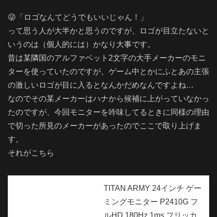
😜「ロゴなんてどうでもいいじゃん！」
って思う人が大半かと思うのですが、ロゴが目立たないと
いうのは（個人的には）かなり大事です。
昔は某隣国のアルファベット2文字の大手メーカーのモニ
ターを使っていたのですが、ゲーム中とかにふとあの主張
の激しいロゴが目に入るとなんかだめなんですよね…
なのでその某メーカーはハナから候補に上がっていなかっ
たのですが、今回モニターを吟味してるときに同様の理由
で切った所見のメーカーがあったのでここで取り上げま
す。
それがこちら
TITAN ARMY 24インチ ゲー
ミングモニター P2410G フ
ルHD 180Hz 1ms フリッカ