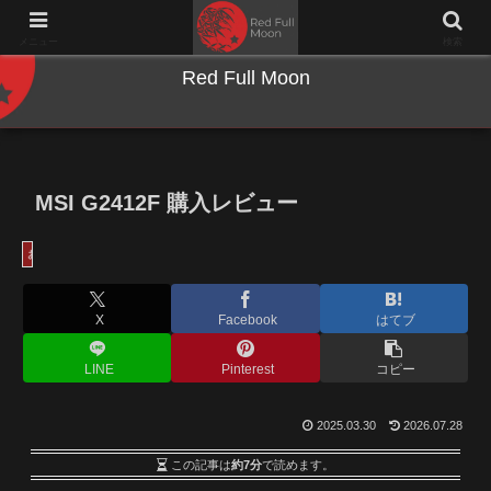
NWとキーボードのジャンク沼に沈む夜
メニュー
検索
Red Full Moon
MSI G2412F 購入レビュー
お得情報
X
Facebook
はてブ
LINE
Pinterest
コピー
2025.03.30
2026.07.28
この記事は
約7分
で読めます。