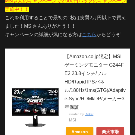
MSIさんのキャンペーンで2,000円バックのキャンペーン
実施中！！
これを利用することで最初の1枚は実質2万円以下で買え
ました！MSIさんありがとう！！
キャンペーンの詳細が気になる方は
こちら
からどうぞ
【Amazon.co.jp限定】MSI
ゲーミングモニター G244F
E2 23.8インチ/フル
HD/Rapid IPSパネ
ル/180Hz/1ms(GTG)/Adaptiv
e-Sync/HDMI/DP/メーカー3
年保証
created by
Rinker
MSI
Amazon
楽天市場