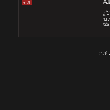
高速
その他
この
をつ
るL
最近
スポ