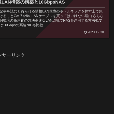
LAN構築の構築と10GbpsNAS
記事を読むと得られる情報LAN環境のボトルネックを探す上で気
けることCat.7や8のLANケーブルを買ってはいけない理由 さらな
AN環境の高速化の方法高速なLAN環境でNASを運用する方法概要
は10Gbpsの高速NICも比較...
2020.12.30
ンサーリンク