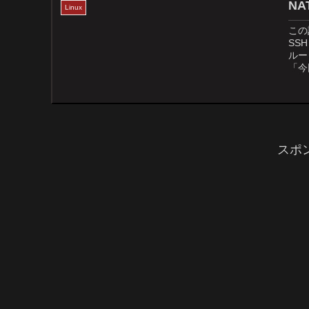
N
Linux
この
SS
ルー
「今
スポ