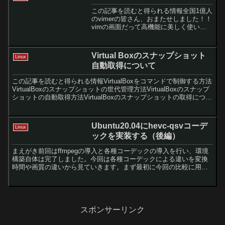
この記事を読むと得られる情報全国1億人
のvimerの皆さん、おまたせしました！！
vimの画面だって高機能に美しく使いた
いですよね？そこで今回はvimの設定を
司る~/.vimrcのオススメ記述をご紹介し
ます。完成予想図vimの完成予想図カラ
Virtual Boxのスナップショット
Linux
ー...
自動取得について
この記事を読むと得られる情報VirtualBoxをコマンドで制御する方法
VirtualBoxのスナップショットの世代管理方法VirtualBoxのスナップ
ショットの自動取得方法VirtualBoxのスナップショットの取得につい
てブログの検証...
Ubuntu20.04にhevc-qsvコーデ
Linux
ックを実装する（後編）
まえがき前回はffmpegの導入と各種コーデックの導入を行い、環境
構築自体は完了しました。今回は各種コーデックによる違いを変換
時間や画質の違いから見ていきます。まず最初に今回の比較に用い
た実行環境の振り返ります。CPU：Intel 1070...
スポンサーリンク