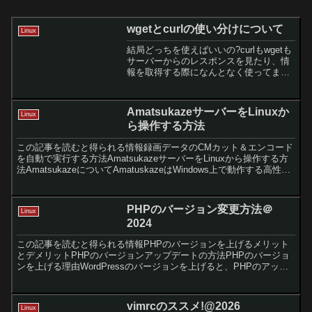
wgetとcurlの使い分けについて
Linux
結局どっちを使えばいいの?curlもwgetも
サーバーからのレスポンスを見たり、情
報を取得する際になんとなく使ってませ
んか？（主にcurlが何でもできるため、
脳みそ停止で使ってませんか？）?「どっ
ちも見たい情報取れるんだし、別に好き
AmatsukazeサーバーをLinuxか
Linux
な方でよ...
ら操作する方法
この記事を読むと得られる情報録画データのCMカット＆エンコード
を自動で実行する方法AmatsukazeサーバーをLinuxから操作する方
法AmatsukazeについてAmatuskazeはWindows上で動作する高性能
なCMカット機能を持...
PHPのバージョン変更方法＠
Linux
2024
この記事を読むと得られる情報PHPのバージョンを上げるメリット
とデメリットPHPのバージョンアップデートの方法PHPのバージョ
ンを上げる理由WordPressのバージョンを上げると、PHPのアップ
デートを促されることがあるかと思います。PH...
vimrcのススメ!@2026
Linux