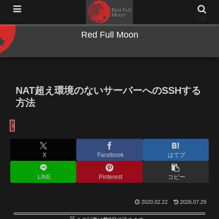
NWとキーボードのジャンク沼に沈む夜
メニュー
検索
Red Full Moon
NAT超え環境のないサーバーへのSSHする
方法
Linux
X
Facebook
はてブ
LINE
Pinterest
コピー
2020.02.22
2026.07.29