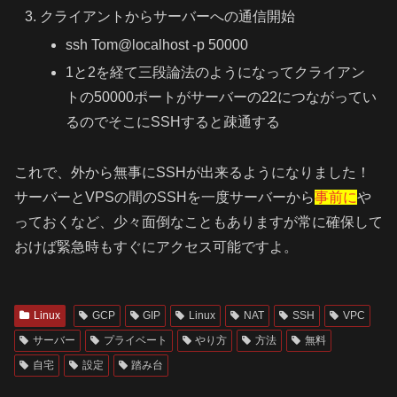
クライアントからサーバーへの通信開始
ssh Tom@localhost -p 50000
1と2を経て三段論法のようになってクライアン
トの50000ポートがサーバーの22につながってい
るのでそこにSSHすると疎通する
これで、外から無事にSSHが出来るようになりました！
サーバーとVPSの間のSSHを一度サーバーから
事前に
や
っておくなど、少々面倒なこともありますが常に確保して
おけば緊急時もすぐにアクセス可能ですよ。
Linux
GCP
GIP
Linux
NAT
SSH
VPC
サーバー
プライベート
やり方
方法
無料
自宅
設定
踏み台