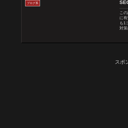
S
ブログ系
この
に有
も1
対策
スポ