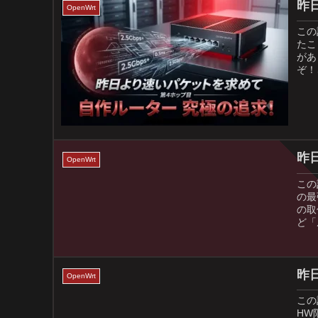
昨
OpenWrt
この
たこ
があ
ぞ！
昨
OpenWrt
この
の最
の取
ど「
昨
OpenWrt
この
HW