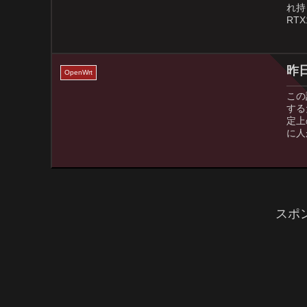
れ持
RT
昨
OpenWrt
この
する
定上
に人
スポ