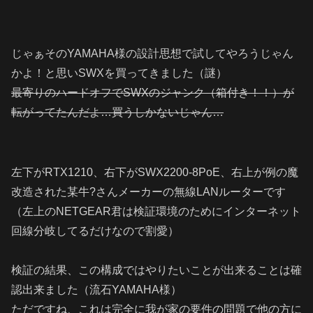
じゃぁそのYAMAHA様の設計思想で試してやろうじゃん
かよ！と思いSWXを買ってきました（謎）
最寄りのハードオフでSWXのジャンク（箱付き！！）が
転がってたんだよ…買うしかないじゃん…
左下がRTX1210、右下がSWX2200-8PoE、右上が例の魔
改造された某牛?さんメーカーの無線LANルーターです
（左上のNETGEAR君は検証環境のためにインターネット
回線分岐してるだけなので割愛）
検証の結果、この構成ではやりたいことが出来ることは確
認出来ました（流石YAMAHA様）
ただですね、これは完全に我が家の要件の問題で他の方に