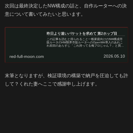
次回は最終決定したNW構成の話と、自作ルーターへの決
意について書いてみたいと思います。
昨日より速いパケットを求めて 第2ホップ目
この記事を読むと得られること一般家庭向けのNW構成市
販ルータのHW限界市販ルータへのOpenWrt導入のあれこ
れ前回のあらすじ「これ持ってる俺プロじゃん？」と買っ
ただけでドヤ顔してたYAMAHAのRTX1210をちゃんと活
用しようと思って自...
2026.05.10
red-full-moon.com
末筆となりますが、検証環境の構築で納戸を圧迫しても許
して？くれた妻へここで感謝申し上げます。