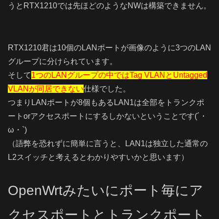
うとRTX1210では先ほどのようなNWは構築できません。
RTX1210君は10個のLANポートが画像のように3つのLAN
グループに分けられています。
そして
1つのLANグループの中ではTag VLANとUntagged
VLANが同居できない
仕様でした。
つまりLANポートが8個もあるLAN1は全部をトランクポ
ートorアクセスポートにするしかないということです(´・
ω・`)
（語弊を恐れずに簡単に言うと、LAN1は独立した通常の
L2スイッチと考えるとわかりやすいかと思います）
OpenWrtみたいにポート
毎
にア
クセスポートとトランクポート