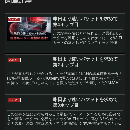
関連記事
昨日より速いパケットを求めて
OpenWrt
第4ホップ目
この記事を読むと得られること最強のル
ーターを運用はじめてわかったことWi-Fi
カードの落とし穴についてもっと最強の
ルーター向け製品があった…前回のあら
すじ理想のルーターを自作することが出
来たぞ！さてあとは運用フェーズ！！と
昨日より速いパケットを求めて
OpenWrt
いうわけでしばらく...
第2ホップ目
この記事を読むと得られること一般家庭向けのNW構成市販ルータの
HW限界市販ルータへのOpenWrt導入のあれこれ前回のあらすじ「こ
れ持ってる俺プロじゃん？」と買っただけでドヤ顔してたYAMAHA
のRTX1210をちゃんと活用しようと思って自...
昨日より速いパケットを求めて
OpenWrt
第3ホップ目
この記事を読むと得られること最強のルーターを作るために必要な
もの最強ルーターに必要なスペックWi-Fiカードの選び方外付けアン
テナの取付のコツ前回のあらすじ納得のいくNWを構築することが出
来たけど「ルーターにいろいろ無理させていたから次は最...