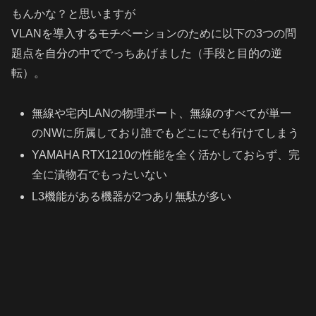
もんかな？と思いますが
VLANを導入するモチベーションのために以下の3つの問
題点を自分の中ででっちあげました（手段と目的の逆
転）。
無線や宅内LANの物理ポート、無線のすべてが単一
のNWに所属しており誰でもどこにでも行けてしまう
YAMAHA RTX1210
の
性能を
全く
活かしておらず
、
完
全に漬物石でもったいない
L3機能がある機器が2つあり無駄が多い