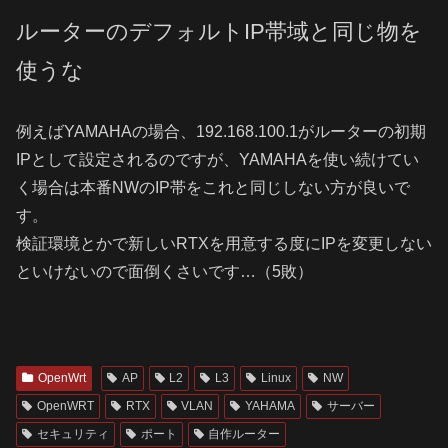
ルーターのデフォルトIP帯域と同じ物を
使うな
例えばYAMAHAの場合、192.168.100.1がルーターの初期
IPとして設定されるのですが、YAMAHAを使い続けてい
く場合は本番NWのIP帯をこれと同じしない方が良いで
す。
検証環境とかで新しいRTXを用意する度にIPを変更しない
といけないので面倒くさいです…（5敗）
OpenWrt
AP
L2
L3
Linux
NW
OpenWRT
RTX
VLAN
YAHAMA
サーバー
セキュリティ
ポート
自作ルーター