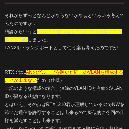
それからずっとなんとかならないかなぁといろいろ考えて
みたのですが…
結論からいうと
RTX1210をL3として使い続ける限り不可
能だと判断
しました。
LAN2をトランクポートとして使う案も考えたのですが
RTXではL
ANのグループを跨いだ同一のVLANを構成する
ことが出来ない
ため（仕様）
上記のような構成の場合、無線のVLAN IDと有線のVLAN
IDが異なる状態になります。
とはいえ、その点はRTX1210君が理解しているのでNWを
跨いだ通信を許可することは出来るので擬似的に今回の仕
様を満たすことは出来ます。
ただ…なにかVLANの設定を変更をする際に有線・無線そ