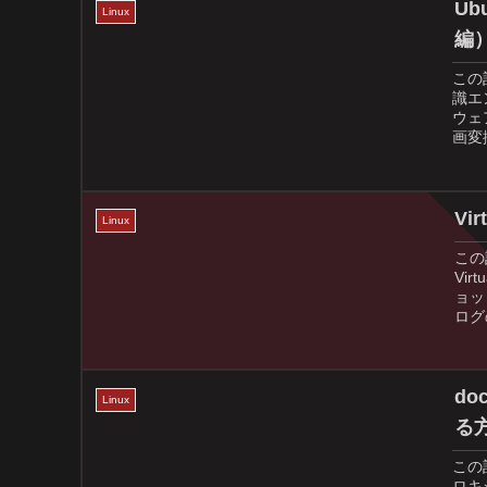
Ub
Linux
編
この
識エ
ウェ
画変換
Vi
Linux
この
Vi
ョッ
ログ
do
Linux
る
この
ロキシ