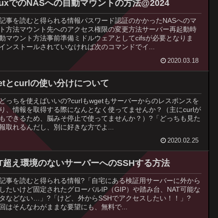
nuxでのNASへの自動マウントの方法@2024
記事を読むと得られる情報パスワード認証のかかったNASへのマ
ト方法マウント先へのアクセス権限の変更方法サーバー再起動時
動マウント方法事前準備ミドルウェアとしてcifsが必要となりま
インストールされていなければ次のコマンドでイ...
2020.03.18
etとcurlの使い分けについて
どっちを使えばいいの?curlもwgetもサーバーからのレスポンスを
り、情報を取得する際になんとなく使ってませんか？（主にcurlが
もできるため、脳みそ停止で使ってませんか？）?「どっちも見た
報取れるんだし、別に好きな方でよ...
2020.02.25
AT超え環境のないサーバーへのSSHする方法
記事を読むと得られる情報?「自宅にある検証用サーバーに外から
Hしたいけど固定されたグローバルIP（GIP）や踏み台、NAT可能な
タなどない…」?「けど、外からSSHでアクセスしたい！！」?
回はそんなわがままな要望にも、無料で...