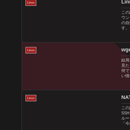
Li
Linux
この
ウン
の自
す。
wg
Linux
結局
見た
何で
い情
N
Linux
この
SS
ルー
「今