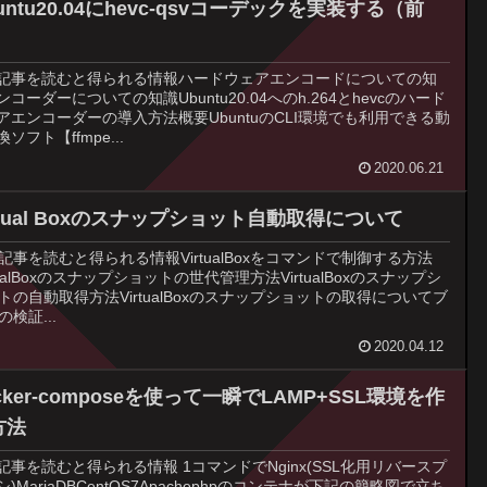
untu20.04にhevc-qsvコーデックを実装する（前
）
記事を読むと得られる情報ハードウェアエンコードについての知
ンコーダーについての知識Ubuntu20.04へのh.264とhevcのハード
アエンコーダーの導入方法概要UbuntuのCLI環境でも利用できる動
ソフト【ffmpe...
2020.06.21
rtual Boxのスナップショット自動取得について
記事を読むと得られる情報VirtualBoxをコマンドで制御する方法
rtualBoxのスナップショットの世代管理方法VirtualBoxのスナップシ
トの自動取得方法VirtualBoxのスナップショットの取得についてブ
の検証...
2020.04.12
cker-composeを使って一瞬でLAMP+SSL環境を作
方法
記事を読むと得られる情報 1コマンドでNginx(SSL化用リバースプ
)MariaDBCentOS7Apachephpのコンテナが下記の簡略図で立ち