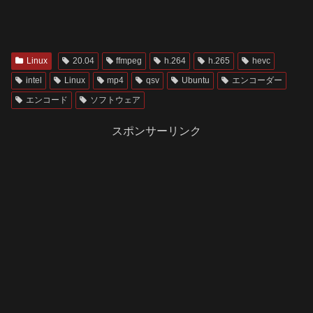
Linux
20.04
ffmpeg
h.264
h.265
hevc
intel
Linux
mp4
qsv
Ubuntu
エンコーダー
エンコード
ソフトウェア
スポンサーリンク