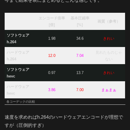
今まで結果を表にまとめるとこんな感じです。
エンコード倍率
基本圧縮率
画質（参考）
[倍]
[%]
ソフトウェア
1.98
34.6
きれい
h.264
ハードウェア
見れたものじゃ
12.0
7.04
h.264
ない
ソフトウェア
0.97
13.7
きれい
hevc
ハードウェア
3.86
7.00
まぁまぁ
hevc
各コーデックの比較
速度を求めればh.264のハードウェアエンコードが理想で
すが（圧倒的すぎ）