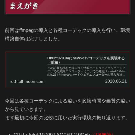
まえがき
前回はffmpegの導入と各種コーデックの導入を行い、環境
構築自体は完了しました。
Ubuntu20.04にhevc-qsvコーデックを実装する
（前編）
この記事を読むと得られる情報ハードウェアエンコードに
ついての知識エンコーダーについての知識Ubuntu20.04へ
のh.264とhevcのハードウェアエンコーダーの導入方法概
要UbuntuのCLI環境でも利用できる動画変換ソフト
2020.06.21
red-full-moon.com
【ffmpe…
今回は各種コーデックによる違いを変換時間や画質の違い
から見ていきます。
まず最初に今回の比較に用いた実行環境の振り返ります。
CPU：Intel 10700T 8C/16T 2.0GHz
（TB無効）