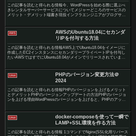
この記事を読むと得られる情報今、WordPressを始める際に選ぶべ
きレンタルサーバーサービスについてメジャーどころのサービスの
メリット・デメリット端書き現役インフラエンジニアがブログサー
バーにAWSを選ぶ理由では・AWSは自由度が高い・A...
AWSのUbuntu18.04にセカンダ
AWS
リIPを付与する方法
この記事を読むと得られる情報AWS上でUbuntu18.04をイメージに
作成したEC2インスタンスにセカンダリープライベートIPを付与し
たいAWSではすでにUbuntu18.04がメインでリリースされています
が、ネットワークの設定ファイルが...
PHPのバージョン変更方法＠
Linux
2024
この記事を読むと得られる情報PHPのバージョンを上げるメリット
とデメリットPHPのバージョンアップデートの方法PHPのバージョ
ンを上げる理由WordPressのバージョンを上げると、PHPのアップ
デートを促されることがあるかと思います。PH...
docker-composeを使って一瞬で
Linux
LAMP+SSL環境を作る方法
この記事を読むと得られる情報 1コマンドでNginx(SSL化用リバース