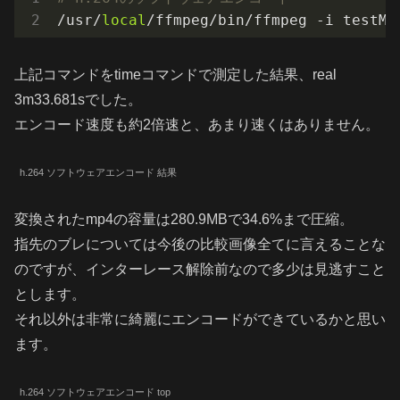
/usr/
local
/ffmpeg/bin/ffmpeg -i testMo
上記コマンドをtimeコマンドで測定した結果、real
3m33.681sでした。
エンコード速度も約2倍速と、あまり速くはありません。
h.264 ソフトウェアエンコード 結果
変換されたmp4の容量は280.9MBで34.6%まで圧縮。
指先のブレについては今後の比較画像全てに言えることな
のですが、インターレース解除前なので多少は見逃すこと
とします。
それ以外は非常に綺麗にエンコードができているかと思い
ます。
h.264 ソフトウェアエンコード top