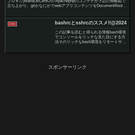
プロキシ)MariaDBCentOS7Apachephpのコンテナが下記の簡略図で
立ち上がり、gitかなにかでwebアプリコンテンツをDocumentRootに
置けば、...
bashrcとsshrcのススメ!!@2024
Linux
この記事を読むと得られる情報bash環境
でコンソールをリッチな見た目にする方
法そのリッチなbash環境をリモートサー
バーへ持ち出す方法リモートでもカラー
付きのbash環境快適なコンソール生活を
「リモートでも」送りたい！私、bashrc
とか作...
スポンサーリンク