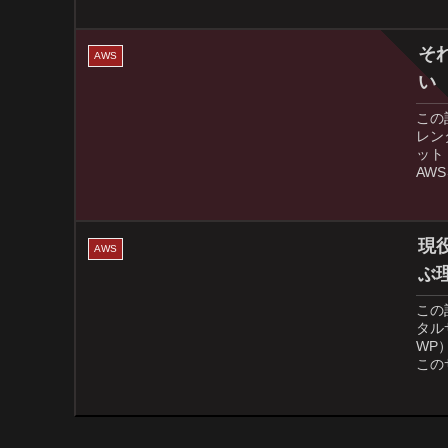
そ
AWS
い
この
レン
ット
AW
現
AWS
ぶ
この
タル
WP
この