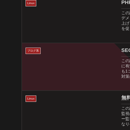
P
Linux
この
デメ
上げ
を促
S
ブログ系
この
に有
も1
対策
無
Linux
この
監視
ー監
なり