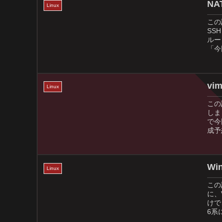
N
Linux
この
SS
ルー
「今
vi
Linux
この
しま
で今
成予
Wi
Linux
この
に、
けで
6系