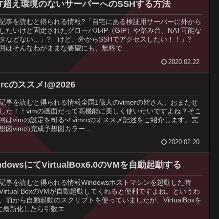
AT超え環境のないサーバーへのSSHする方法
記事を読むと得られる情報?「自宅にある検証用サーバーに外から
Hしたいけど固定されたグローバルIP（GIP）や踏み台、NAT可能な
タなどない…」?「けど、外からSSHでアクセスしたい！！」?
回はそんなわがままな要望にも、無料で...
2020.02.22
mrcのススメ!@2026
記事を読むと得られる情報全国1億人のvimerの皆さん、おまたせ
した！！vimの画面だって高機能に美しく使いたいですよね？そこ
回はvimの設定を司る~/.vimrcのオススメ記述をご紹介します。完
想図vimの完成予想図カラー...
2020.02.20
ndowsにてVirtualBox6.0のVMを自動起動する
記事を読むと得られる情報Windowsホストマシンを起動した時
Virtual BoxのVMが自動起動してくれると便利ですよね。というわ
、前から自動起動のスクリプトを使っていましたが、VirtualBoxを
に最新化したら引数エ...