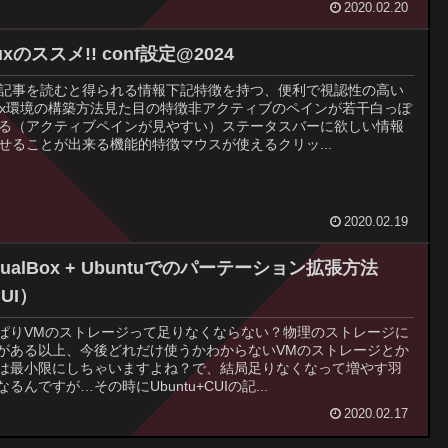
2020.02.20
uxのススメ!! conf設定@2024
記事を読むと得られる情報下記特徴を持つ、便利で視認性の高い
ux環境の構築方法見た目の特徴非アクティブのペインが若干白っぽ
る（アクティブペインが見やすい）ステータスバーに欲しい情報
せることが出来る機能的特徴マウスが使えるクリッ...
2020.02.19
rtualBox + Ubuntuでのパーテーション拡張方法
UI）
ぱりVMのストレージって足りなくならない？物理のストレージに
がある以上、今後どれだけ使うかわからないVMのストレージとか
は最小限にしちゃいますよね？で、結局足りなくなって増やす羽
なるんですが…その時にUbuntu+CUIの記...
2020.02.17