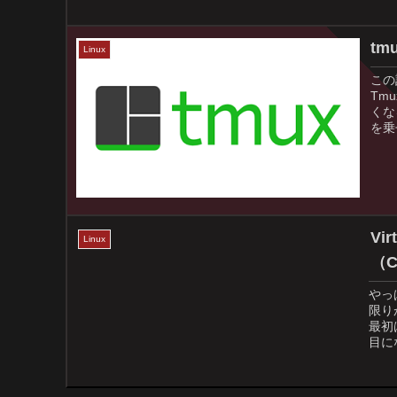
tm
Linux
この
Tm
くな
を乗
Vi
Linux
（C
やっ
限り
最初
目に