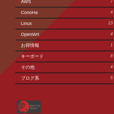
7
AWS
4
ConoHa
23
Linux
4
OpenWrt
1
お得情報
8
キーボード
4
その他
5
ブログ系