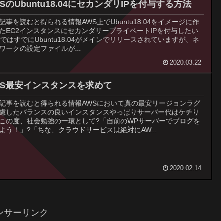
SのUbuntu18.04にセカンダリIPを付与する方法
記事を読むと得られる情報AWS上でUbuntu18.04をイメージに作
たEC2インスタンスにセカンダリープライベートIPを付与したい
SではすでにUbuntu18.04がメインでリリースされていますが、ネ
ワークの設定ファイルが...
2020.03.22
WS最安インスタンスを求めて
記事を読むと得られる情報AWSにおいて真の最安リージョンラグ
慮したバランスの良いインスタンスやっぱりサーバー代はケチり
この度、社会勉強の一環として?「自前のWPサーバーでブログを
よう！」?「ちな、クラウドサービスは絶対にAW...
2020.02.14
ンサーリンク