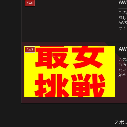
AW
AWS
この
成し
AW
ット
A
AWS
この
も考
たい
始め
スポ