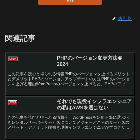
結月 悠
関連記事
PHPのバージョン変更方法＠
Linux
2024
この記事を読むと得られる情報PHPのバージョンを上げるメリット
とデメリットPHPのバージョンアップデートの方法PHPのバージョ
ンを上げる理由WordPressのバージョンを上げると、PHPのアップ
デートを促されることがあるかと思います。PH...
それでも現役インフラエンジニア
AWS
の私はAWSを選ばない
この記事を読むと得られる情報今、WordPressを始める際に選ぶべ
きレンタルサーバーサービスについてメジャーどころのサービスの
メリット・デメリット端書き現役インフラエンジニアがブログサー
バーにAWSを選ぶ理由では・AWSは自由度が高い・A...