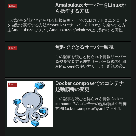
AmatsukazeサーバーをLinuxか
Linux
ら操作する方法
この記事を読むと得られる情報録画データのCMカット＆エンコード
を自動で実行する方法AmatsukazeサーバーをLinuxから操作する方
法AmatsukazeについてAmatuskazeはWindows上で動作する高性能
なCMカット機能を持...
無料でできるサーバー監視
Linux
この記事を読むと得られる情報サーバー
監視を実装する理由サーバー監視の仕組
みMackerelの使い方サーバー監視の必要
性そもそもサーバー監視の必要性って？
という方もいるかと思います。ブログサ
ーバーなりゲームサーバーでも何でも良
Docker composeでのコンテナ
Linux
いのですが、サー...
起動順番の変更
この記事を読むと得られる情報Docker
composeでのコンテナの起動順番の制御
方法Docker composeのyamlファイル変
更時のお作法Docker composeでのコンテ
ナの起動順番を変更したい！Dockerをバ
リバリ使われ...