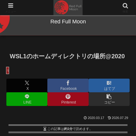
NWとキーボードのジャンク沼に沈む夜
メニュー
検索
Red Full Moon
WSL1のホームディレクトリの場所@2020
Linux
X
Facebook
はてブ
LINE
Pinterest
コピー
2020.03.17
2026.07.29
この記事は
約1分
で読めます。