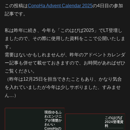
この投稿は
ConoHa Advent Calendar 2025
の4日目の参加
記事です。
私は昨年に続き、今年も「このはぴば2025」でLT登壇し
ましたので、その際に使用した資料をここで公開いたしま
す。
需要はないかもしれませんが、昨年のアドベントカレンダ
ー記事も併せて載せておきますので、お時間があればぜひ
ご覧ください。
（昨年は12月25日を担当できたこともあり、かなり気合
を入れていましたが今年は少しサボりました、すみませ
ん…）
現役ゆるふ
わエンジニ
このはぴば
アが清楚か
2024登壇資
わいい
料
ConoHaの