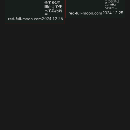
この投稿は
全てを1年
ConoHa
間かけて使
Advent
ってみた結
Calendar
2024.12.25
red-full-moon.com
2024の25日
果
目の参加記事
2024.12.25
red-full-moon.com
結論：
のおまけで
ConoHaはい
す。本編はこ
いぞこの記事
ちらからどう
はConoHa
ぞ。「このは
Advent
ぴば2024」の
Calendar
LTで発表した
2024の25日
資料ConoHa
目の参加記事
関連で個人的
です。この記
に今年最も大
事を読むと得
きなイベント
られる情報
だったのは
ConoHa
「このはびぱ
Advent
202...
Calendar
2024について
ConoHaの各
種サービスを
使うこ...