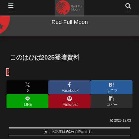
NWとキーボードのジャンク沼に沈む夜
メニュー
検索
Red Full Moon
このはぴば2025登壇資料
ConoHa
X
Facebook
はてブ
LINE
Pinterest
コピー
2025.12.03
この記事は
約1分
で読めます。