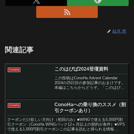
結月 悠
関連記事
このはぴば2024登壇資料
ConoHa
この投稿はConoHa Advent Calendar
2024の25日目の参加記事のおまけです。
本編はこちらからどうぞ。「このはぴば
2024」のLTで発表した資料ConoHa関連
で個人的に今年最も大きなイベントだっ
たのは「このはびぱ202...
ConoHaへの乗り換のススメ（割
ConoHa
引クーポンあり）
クーポンだけ欲しい方向け（初回のみ）■WINGで使える5,000円割
引クーポン（ConoHa WINGパック12ヶ月以上の契約が条件）■VPS
で使える1,000円割引クーポンこの記事を読むと得られる情報
ConoHaはいいぞ！！この度、本ブロ...