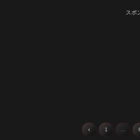
スポ
前
1
…