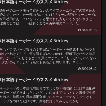
日本語キーボードのススメ 6th key
語配列のコード表って案外ないんですファームウェアの書き込み
読んでいただいた一部の方の中には?「キーの配置とキーコードの
が直感的にあっていない？」と思われた方もいるかも知れませ
理由としては、qmkはあくまでも英字用のコード。た...
2020.03.15
日本語キーボードのススメ 5th key
そもどこでパーツ買うの？前回はキーボードを構成するパーツを
介したわけでして、何を買えばいいのかはご理解頂けたかとは思
す。が！?「そもそもどこで買うのか？」?「もっといろいろなパ
はないのか？」という疑問もあるかと思います。そう...
2020.03.12
日本語キーボードのススメ 4th key
キーボードの日本語化前回まででようやく物理的には日本語配列
ーボードができました。ただ、このままではもともと海外で生産
たPCBに無理やり日本語配列通りにキースイッチをくっつけて、
トップをつけただけです。実際に打ってみるとわかり...