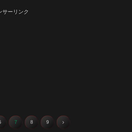
ンサーリンク
次
6
7
8
9