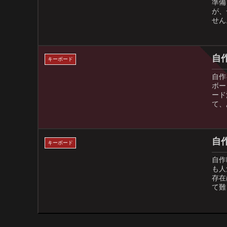
準備
が、
せん
自作
キーボード
自作
ボー
ード
て、
自作
キーボード
自作
も人
存在
て難