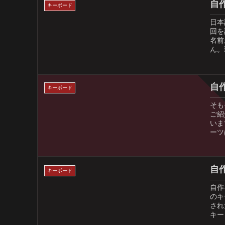
自作
キーボード
日本
回を
名前
ん。
自作
キーボード
そも
ご紹
いま
ーツ
自作
キーボード
自作
のキ
され
キー