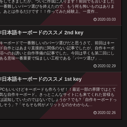
をしてきましたが、ついに作成に入ります！前回でも言いました
一番難しいパーツ選びを終えたので、もう何も怖いものはありま
。あとは作るだけです！！作ってみた経験上、一度作...
2020.03.03
日本語キーボードのススメ 2nd key
キーボードで一番難しいのパーツ選びだと思うさて、前回はキー
ド自作とはあまり直接的に関係のない記事でしたが、自作キーボ
沼へのお誘いと自作準備の記事でした。今回は早くも第二回にし
ある意味一番重要で悩ましい工程である「パーツ選び」...
2020.02.29
日本語キーボードのススメ 1st key
PCもいいけどキーボードも作ろうぜ！！最近一部の界隈ではとて
気な自作キーボード。きっとこんなサイトにも来てくれた皆様も
は認知していたのではないでしょうか？でも?「自作キーボードっ
しそう」?「そもそも何がメリットなのかわからん...
2020.02.26