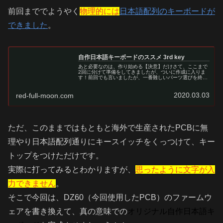
前回まででようやく
物理的には
日本語配列のキーボードが
できました
。
自作日本語キーボードのススメ 3rd key
あと必要なのは、作り始める【決意】だけさて、ここまで
2回に分けて準備をしてきましたが、ついに作成に入りま
す！前回でも言いましたが、一番難しいパーツ選びを終え
たので、もう何も怖いものはありません。あとは作るだけ
です！！作ってみた経験上、一度作…
2020.03.03
red-full-moon.com
ただ、このままではもともと海外で生産されたPCBに無
理やり日本語配列通りにキースイッチをくっつけて、キー
トップをつけただけです。
実際に打ってみるとわかりますが、
思ったように文字が入
力できません
。
そこで今回は、DZ60（今回使用したPCB）のファームウ
ェアを書き換えて、真の意味での
オリジナル自作日本語キ