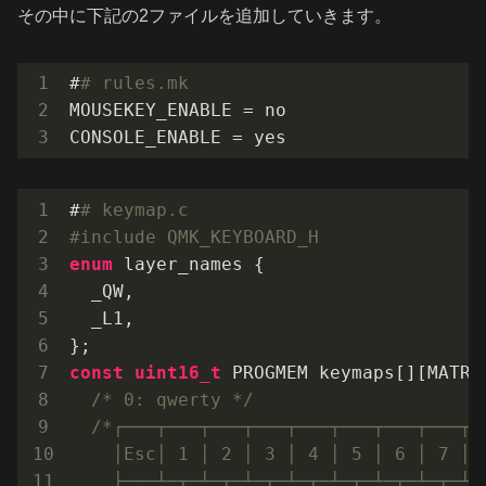
その中に下記の2ファイルを追加していきます。
#
# rules.mk
MOUSEKEY_ENABLE = no

CONSOLE_ENABLE = yes
#
# keymap.c
#
include
 QMK_KEYBOARD_H
enum
 layer_names {

  _QW,

  _L1,

const
uint16_t
 PROGMEM keymaps[][MATRI
/* 0: qwerty */
/*┌───┬───┬───┬───┬───┬───┬───┬───┬─
    │Esc│ 1 │ 2 │ 3 │ 4 │ 5 │ 6 │ 7 │ 
    ├───┴─┬─┴─┬─┴─┬─┴─┬─┴─┬─┴─┬─┴─┬─┴─