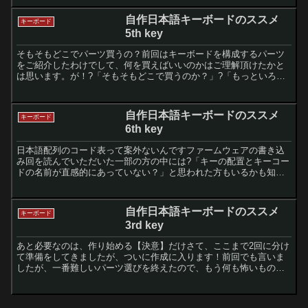
自作日本語キーボードのススメ
キーボード
5th key
そもそもどこでパーツ買うの？前回はキーボードを構成するパーツ
をご紹介したわけでして、何を買えばいいのかはご理解頂けたかと
は思います。が！?「そもそもどこで買うのか？」?「もっといろい
ろなパーツはないのか？」という疑問もあるかと思います。そう...
自作日本語キーボードのススメ
キーボード
6th key
日本語配列のコード表って案外ないんですファームウェアの書き込
み回を読んでいただいた一部の方の中には?「キーの配置とキーコー
ドの名前が直感的にあっていない？」と思われた方もいるかも知れ
ません。理由としては、qmkはあくまでも英字用のコード。た...
自作日本語キーボードのススメ
キーボード
3rd key
あと必要なのは、作り始める【決意】だけさて、ここまで2回に分け
て準備をしてきましたが、ついに作成に入ります！前回でも言いま
したが、一番難しいパーツ選びを終えたので、もう何も怖いものは
ありません。あとは作るだけです！！作ってみた経験上、一度作...