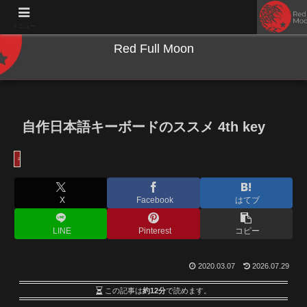
NWとキーボードのジャンク沼に沈む夜
メニュー
Red Full Moon
自作日本語キーボードのススメ 4th key
キーボード
X
Facebook
はてブ
LINE
Pinterest
コピー
2020.03.07
2026.07.29
この記事は
約12分
で読めます。