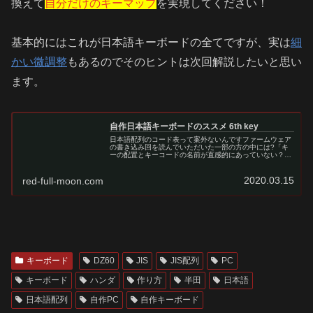
換えて
自分だけのキーマップ
を実現してください！
基本的にはこれが日本語キーボードの全てですが、実は
細
かい微調整
もあるのでそのヒントは次回解説したいと思い
ます。
自作日本語キーボードのススメ 6th key
日本語配列のコード表って案外ないんですファームウェア
の書き込み回を読んでいただいた一部の方の中には?「キ
ーの配置とキーコードの名前が直感的にあっていない？」
と思われた方もいるかも知れません。理由としては、qmk
はあくまでも英字用のコード。た…
2020.03.15
red-full-moon.com
キーボード
DZ60
JIS
JIS配列
PC
キーボード
ハンダ
作り方
半田
日本語
日本語配列
自作PC
自作キーボード