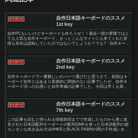
自作日本語キーボードのススメ
キーボード
1st key
自作PCもいいけどキーボードも作ろうぜ！！最近一部の界隈ではと
ても人気な自作キーボード。きっとこんなサイトにも来てくれた皆
様も存在は認知していたのではないでしょうか？でも?「自作キーボ
ードって難しそう」?「そもそも何がメリットなのかわからん...
自作日本語キーボードのススメ
キーボード
2nd key
自作キーボードで一番難しいのパーツ選びだと思うさて、前回はキ
ーボード自作とはあまり直接的に関係のない記事でしたが、自作キ
ーボード沼へのお誘いと自作準備の記事でした。今回は早くも第二
回にして、ある意味一番重要で悩ましい工程である「パーツ選
び」...
自作日本語キーボードのススメ
キーボード
7th key
この記事を読むと得られる情報前回までで作成したものから更に改
良された日本語配列キーボードの配列QMKを使った日本語配列の超
カンタンな焼き込み方法HHKBとBLACK PAWNの間の子作成いきな
りですが、今回作成したキーボードはこちら！yuz...