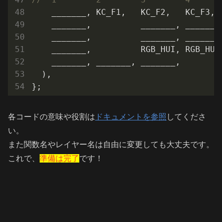
    _______, KC_F1,   KC_F2,   KC_F3, 
    _______,          _______, _______
    _______,          _______, _______
    _______,          RGB_HUI, RGB_HUD
    _______, _______, _______,        
  ),

};
各コードの意味や役割は
ドキュメントを参照
してくださ
い。
また関数名やレイヤー名は自由に変更しても大丈夫です。
これで、
準備は完了
です！