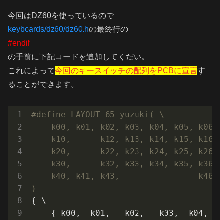
今回はDZ60を使っているので
keyboards/dz60/dz60.h
の最終行の
#endif
の手前に下記コードを追加してくだい。
これによって
今回のキースイッチの配列をPCBに宣言
す
ることができます。
#
define
 LAYOUT_65_yuzuki( \

    k00, k01, k02, k03, k04, k05, k06,
    k10,      k12, k13, k14, k15, k16,
    k20,      k22, k23, k24, k25, k26,
    k30,      k32, k33, k34, k35, k36,
    k40, k41, k43,                k46,
) 
{ \

    { k00,  k01,   k02,   k03,  k04,  