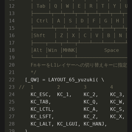
    │ Tab │ Q │ W │ E │ R │ T │ Y │ U 
    ├─────┴┬──┴┬──┴┬──┴┬──┴┬──┴┬──┴┬──
    │ Ctrl │ A │ S │ D │ F │ G │ H │ J
    ├──────┴┬──┴┬──┴┬──┴┬──┴┬──┴┬──┴┬─
    │Shft   │ Z │ X │ C │ V │ B │ N │ 
    ├────┬──┴─┬─┴──┬┴───┴───┴───┴───┴─
    │Alt │Win │MHNK│         Space    
    └────┴────┴────┴──────────────────
    FnキーをL1レイヤーへの切り替えキーに指定

    */
//  1        2        3        4      
    KC_ESC,  KC_1,    KC_2,    KC_3,  
    KC_TAB,           KC_Q,    KC_W,  
    KC_LCTL,          KC_A,    KC_S,  
    KC_LSFT,          KC_Z,    KC_X,  
    KC_LALT, KC_LGUI, KC_HANJ,        
  ),
