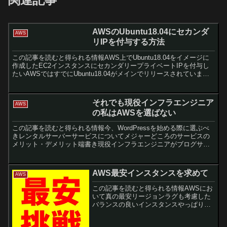
AWSのUbuntu18.04にセカンダ
AWS
リIPを付与する方法
この記事を読むと得られる情報AWS上でUbuntu18.04をイメージに
作成したEC2インスタンスにセカンダリープライベートIPを付与し
たいAWSではすでにUbuntu18.04がメインでリリースされています
が、ネットワークの設定ファイルが...
それでも現役インフラエンジニア
AWS
の私はAWSを選ばない
この記事を読むと得られる情報今、WordPressを始める際に選ぶべ
きレンタルサーバーサービスについてメジャーどころのサービスの
メリット・デメリット端書き現役インフラエンジニアがブログサー
バーにAWSを選ぶ理由では・AWSは自由度が高い・A...
AWS最安インスタンスを求めて
AWS
この記事を読むと得られる情報AWSにお
いて真の最安リージョンラグも考慮した
バランスの良いインスタンスやっぱりサ
ーバー代はケチりたいこの度、社会勉強
の一環として?「自前のWPサーバーでブ