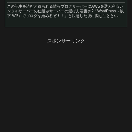
この記事を読むと得られる情報ブログサーバーにAWSを選ぶ利点レ
ンタルサーバーの仕組みサーバーの選び方端書き?「WordPress（以
下 WP）でブログを始めるぞ！！」と決意した後に悩むことといえ
ば「どこのサーバーを使用するのか」という問題か...
スポンサーリンク