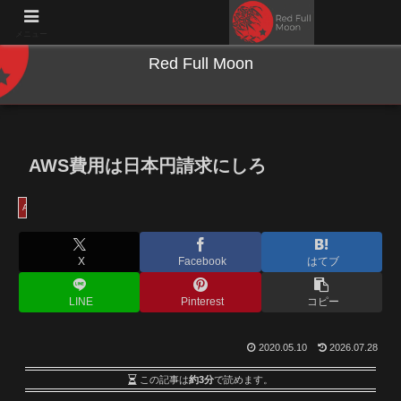
NWとキーボードのジャンク沼に沈む夜
メニュー
Red Full Moon
AWS費用は日本円請求にしろ
AWS
X
Facebook
はてブ
LINE
Pinterest
コピー
2020.05.10
2026.07.28
この記事は
約3分
で読めます。