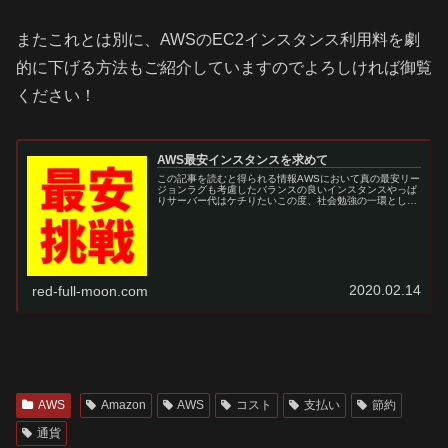
またこれとは別に、AWSのEC2インスタンス利用料を劇
的に下げる方法もご紹介していますのでよろしければ御覧
ください！
AWS最安インスタンスを求めて
この記事を読むと得られる情報AWSにおいて真の最安リー
ジョンラグも考慮したバランスの良いインスタンスやっぱ
りサーバー代はケチりたいこの度、社会勉強の一環とし
て?「自前のWPサーバーでブログを始めよう！」?「ち
な、クラウドサービスは絶対にAW…
2020.02.14
red-full-moon.com
AWS
Amazon
AWS
コスト
支払い
節約
通貨