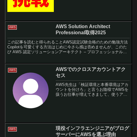
ログを始めよう！」?「ちな、クラウドサ
ービスは絶対にAW...
AWS Solution Architect
AWS
Professional取得2025
この記事を読むと得られることAWS認定試験合格のための勉強方法
Copilotを可愛くする方法はじめに今さら感は否めませんが、このた
び AWS 認定ソリューションアーキテクト – プロフェッショナル
（SAP）を取得しましたので、その際に実践し...
AWSでのクロスアカウントアク
AWS
セス
AWS先生は「検証環境と本番環境はアカ
ウントを分けろ」と言うお陰様でAWSを
扱うお仕事が増えてきまして、使うアカ
ウントが天文学的数字まで膨れ上がって
きました。今までFirefoxやChrome、
Canariaなどなど、ブラウザごとにログイ
ン...
現役インフラエンジニアがブログ
AWS
サーバーにAWSを選ぶ理由